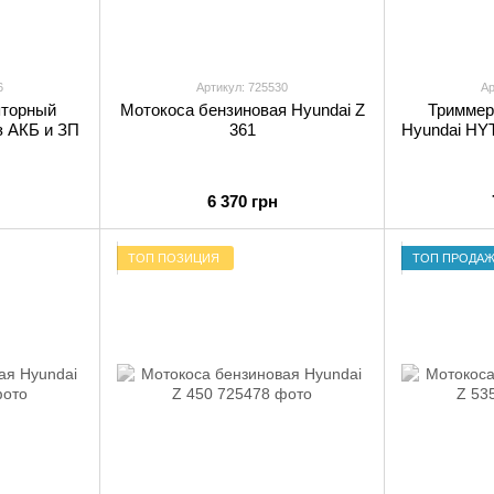
6
Артикул: 725530
Ар
яторный
Мотокоса бензиновая Hyundai Z
Триммер
з АКБ и ЗП
361
Hyundai HYT
6 370 грн
ТОП ПОЗИЦИЯ
ТОП ПРОДА