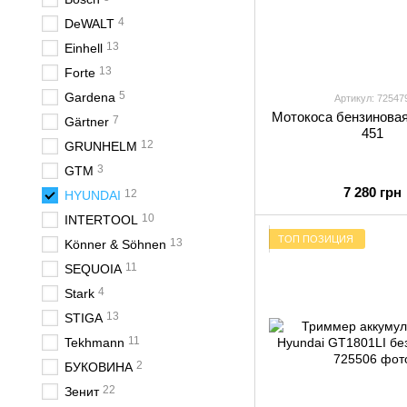
4
DeWALT
13
Einhell
13
Forte
5
Gardena
Артикул: 72547
Мотокоса бензиновая
7
Gärtner
451
12
GRUNHELM
3
GTM
7 280 грн
12
HYUNDAI
10
INTERTOOL
ТОП ПОЗИЦИЯ
13
Könner & Söhnen
11
SEQUOIA
4
Stark
13
STIGA
11
Tekhmann
2
БУКОВИНА
22
Зенит