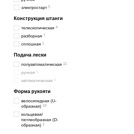
5
электростарт
Конструкция штанги
4
телескопическая
7
разборная
1
сплошная
Подача лески
11
полуавтоматическая
0
ручная
0
автоматическая
Форма рукояти
велосипедная (U-
10
образная)
кольцевая/
петлеобразная (D-
2
образная)