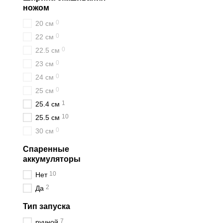
ножом
0
20 см
0
22 см
0
22.5 см
0
23 см
0
24 см
0
25 см
1
25.4 см
10
25.5 см
0
30 см
Спаренные
аккумуляторы
10
Нет
2
Да
Тип запуска
7
ручной