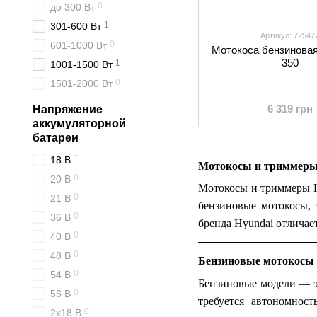
0
до 300 Вт
1
301-600 Вт
Артикул: 72547
0
601-1000 Вт
Мотокоса бензиновая
350
1
1001-1500 Вт
0
1501-2000 Вт
6 319 грн
Напряжение
аккумуляторной
батареи
1
18 В
Мотокосы и триммеры 
0
20 В
Мотокосы и триммеры Hy
0
21 В
бензиновые мотокосы, 
0
36 В
бренда Hyundai отличае
0
40 В
0
48 В
Бензиновые мотокосы
0
54 В
Бензиновые модели — э
0
56 В
требуется автономнос
0
2х18 В