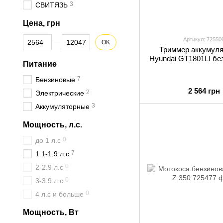
3
СВИТЯЗЬ
Цена, грн
От Цена, грн
До Цена, грн
Артикул: 72550
OK
Триммер аккумул
Hyundai GT1801LI бе
Питание
7
Бензиновые
2 564 грн
2
Электрические
3
Аккумуляторные
Мощность, л.с.
0
до 1 л.с
7
1.1-1.9 л.с
0
2-2.9 л.с
0
3-3.9 л.с
0
4 л.с и больше
Мощность, Вт