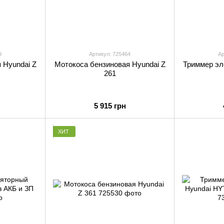
9
Артикул: 725464
Ар
 Hyundai Z
Мотокоса бензиновая Hyundai Z
Триммер эл
261
5 915 грн
ХИТ