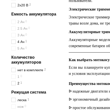
пользователи.
2
2х20 В
Электрические тримм
Емкость аккумулятора
Электрические триммер
0
2 Ач
травы возле дома, не т
0
2.5 Ач
Аккумуляторные три
0
3 Ач
Аккумуляторные модели
1
4 Ач
современные батареи об
0
5 Ач
Количество
Как выбрать мотокосу
аккумуляторов
Если вы планируете куп
2
нет в комплекте
и условия эксплуатации
0
1
1
2
Преимущества мотокос
ᐉ
надежные двигатели и
Режущая система
ᐉ
эргономичный дизайн 
1
леска
0
нож
ᐉ
простое обслуживани