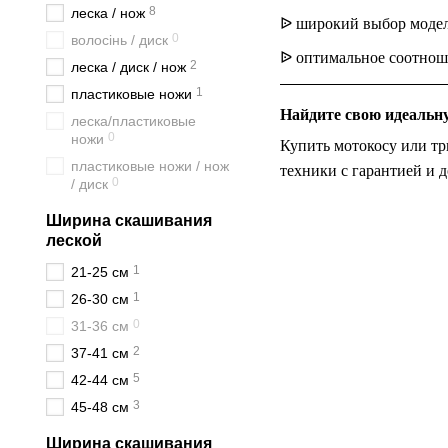
8
леска / нож
ᐉ
широкий выбор моделе
0
волосінь / диск
ᐉ
оптимальное соотноше
2
леска / диск / нож
1
пластиковые ножи
Найдите свою идеальн
леска/пластиковые
0
ножи
Купить мотокосу или тр
пластиковые ножи / нож
техники с гарантией и д
0
/ диск
Ширина скашивания
леской
1
21-25 см
1
26-30 см
0
31-36 см
2
37-41 см
5
42-44 см
3
45-48 см
Ширина скашивания