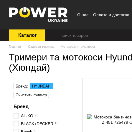
Перейти к основному контенту
О нас
Оплата и доставка
Пользовательское согла
Каталог
Главная
Садовая техника
Мотокосы и триммеры
Тримери та мотокоси Hyund
(Хюндай)
Бренд:
HYUNDAI
Очистить фильтр
Бренд
26
AL-KO
10
BLACK+DECKER
5
Bosch