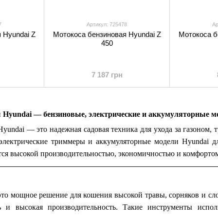
7
Артикул: 725478
Ар
 Hyundai Z
Мотокоса бензиновая Hyundai Z
Мотокоса б
450
7 187 грн
Hyundai — бензиновые, электрические и аккумуляторные м
undai — это надежная садовая техника для ухода за газоном, 
электрические триммеры и аккумуляторные модели Hyundai дл
тся высокой производительностью, экономичностью и комфортом
то мощное решение для кошения высокой травы, сорняков и сло
ть и высокая производительность. Такие инструменты испо