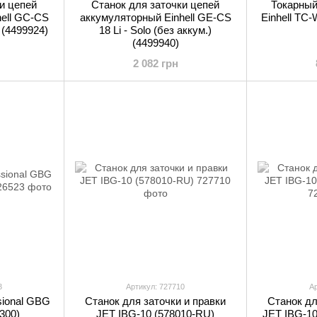
и цепей
Станок для заточки цепей
Токарный
ell GC-CS
аккумуляторный Einhell GE-CS
Einhell TC
 (4499924)
18 Li - Solo (без аккум.)
(4499940)
2 082 грн
3
Артикул: 727710
Ар
sional GBG
Станок для заточки и правки
Станок дл
300)
JET IBG-10 (578010-RU)
JET IBG-10