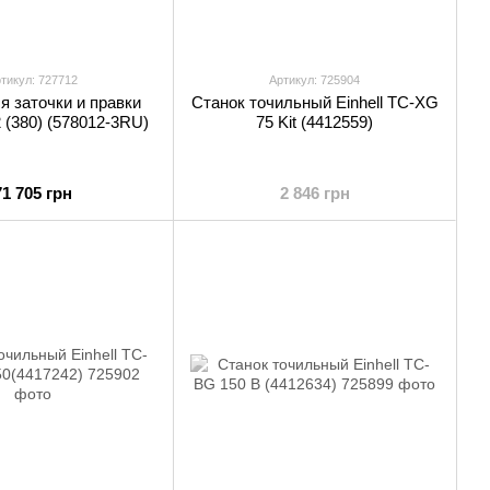
тикул: 727712
Артикул: 725904
я заточки и правки
Станок точильный Einhell TC-XG
 (380) (578012-3RU)
75 Kit (4412559)
71 705 грн
2 846 грн