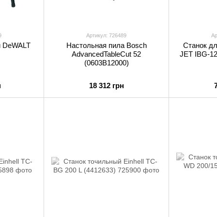
9
Артикул: 726489
Ар
й DeWALT
Настольная пила Bosch
Станок дл
AdvancedTableCut 52
JET IBG-12
(0603B12000)
н
18 312 грн