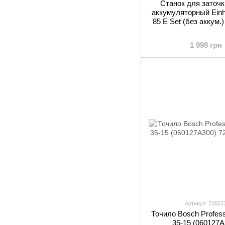
Станок для заточк
аккумуляторный Einh
85 E Set (без аккум.)
1 998 грн
Артикул: 72652
Точило Bosch Profes
35-15 (060127A