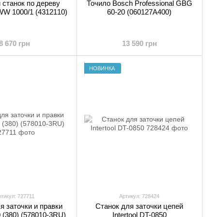
 станок по дереву
Точило Bosch Professional GBG
-WW 1000/1 (4312110)
60-20 (060127A400)
8 670 грн
13 590 грн
НОВИНКА
тикул: 727711
Артикул: 728424
я заточки и правки
Станок для заточки цепей
 (380) (578010-3RU)
Intertool DT-0850