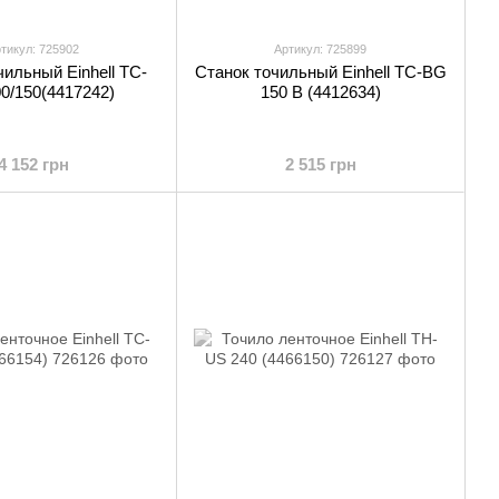
тикул: 725902
Артикул: 725899
чильный Einhell TC-
Станок точильный Einhell TC-BG
0/150(4417242)
150 B (4412634)
4 152 грн
2 515 грн