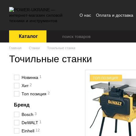
Перейти к основному контенту
О нас
Оплата и доставка
Пользовательское согла
Каталог
Главная
Станки
Точильные станки
Точильные станки
1
Новинка
ТОП ПОЗИЦИЯ
2
Хит
2
Топ позиция
Бренд
3
Bosch
1
DeWALT
12
Einhell