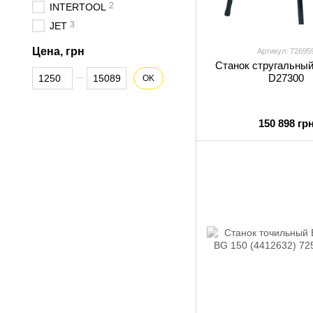
2
INTERTOOL
3
JET
Цена, грн
Артикул: 72695
Станок стругальны
От Цена, грн
До Цена, грн
D27300
OK
150 898 гр