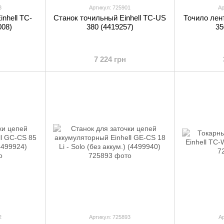
3
Артикул: 725901
Ар
nhell TC-
Станок точильный Einhell TC-US
Точило лент
008)
380 (4419257)
35
7 224 грн
2
Артикул: 725893
Ар