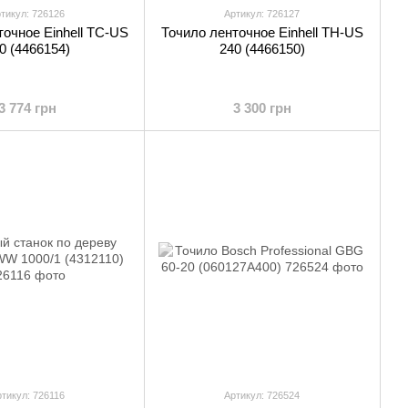
тикул: 726126
Артикул: 726127
очное Einhell TC-US
Точило ленточное Einhell TH-US
0 (4466154)
240 (4466150)
3 774 грн
3 300 грн
тикул: 726116
Артикул: 726524