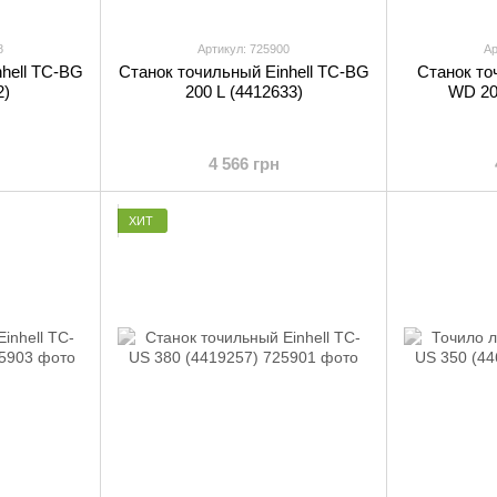
8
Артикул: 725900
Ар
hell TC-BG
Станок точильный Einhell TC-BG
Станок то
2)
200 L (4412633)
WD 20
4 566 грн
ХИТ