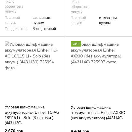
число
число
оборотов в
оборотов в
минуту
минуту
Плавный
с плавным
Плавный
с плавным
запуск
пуском
запуск
пуском
Тип двигателя
бесщеточный
ХИТ
Угловая шлифмашина
Угловая шлифмашина
аккумуляторная Einhell TC-AG
аккумуляторная Einhell AXXIO
18/115 Li - Solo (без аккум.)
(без аккумулятора) (4431140)
(4431130)
2 676 грн
4 434 грн