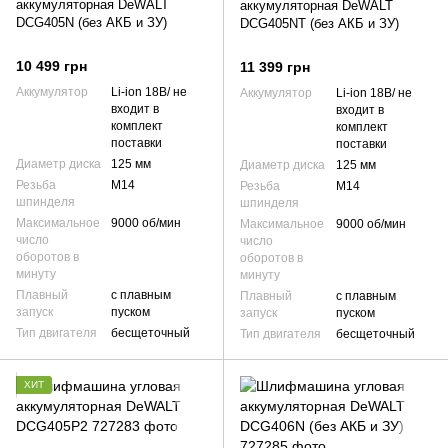
аккумуляторная DeWALT
аккумуляторная DeWALT
DCG405N (без АКБ и ЗУ)
DCG405NT (без АКБ и ЗУ)
10 499 грн
11 399 грн
Аккумулятор
Li-ion 18В/ не
Аккумулятор
Li-ion 18В/ не
входит в
входит в
комплект
комплект
поставки
поставки
Диаметр диска
125 мм
Диаметр диска
125 мм
Резьба
М14
Резьба
М14
шпинделя
шпинделя
Максимальное
9000 об/мин
Максимальное
9000 об/мин
число
число
оборотов в
оборотов в
минуту
минуту
Плавный
с плавным
Плавный
с плавным
запуск
пуском
запуск
пуском
Тип двигателя
бесщеточный
Тип двигателя
бесщеточный
ХИТ