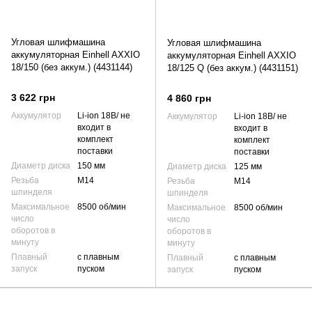
Угловая шлифмашина
Угловая шлифмашина
аккумуляторная Einhell AXXIO
аккумуляторная Einhell AXXIO
18/150 (без аккум.) (4431144)
18/125 Q (без аккум.) (4431151)
3 622 грн
4 860 грн
Аккумулятор
Li-ion 18В/ не
Аккумулятор
Li-ion 18В/ не
входит в
входит в
комплект
комплект
поставки
поставки
Диаметр диска
150 мм
Диаметр диска
125 мм
Резьба
М14
Резьба
М14
шпинделя
шпинделя
Максимальное
8500 об/мин
Максимальное
8500 об/мин
число
число
оборотов в
оборотов в
минуту
минуту
Плавный
с плавным
Плавный
с плавным
запуск
пуском
запуск
пуском