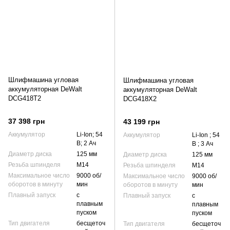
Шлифмашина угловая
Шлифмашина угловая
аккумуляторная DeWalt
аккумуляторная DeWalt
DCG418T2
DCG418X2
37 398 грн
43 199 грн
Аккумулятор
Li-Ion; 54
Аккумулятор
Li-Ion ; 54
В; 2 Ач
В ; 3 Ач
Диаметр диска
125 мм
Диаметр диска
125 мм
Резьба шпинделя
М14
Резьба шпинделя
М14
Максимальное число
9000 об/
Максимальное число
9000 об/
оборотов в минуту
мин
оборотов в минуту
мин
Плавный запуск
с
Плавный запуск
с
плавным
плавным
пуском
пуском
Тип двигателя
бесщеточ
Тип двигателя
бесщеточ