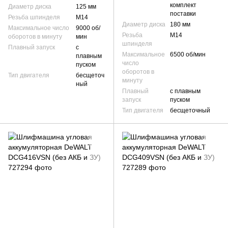
комплект
Диаметр диска
125 мм
поставки
Резьба шпинделя
М14
Диаметр диска
180 мм
Максимальное число
9000 об/
Резьба
М14
оборотов в минуту
мин
шпинделя
Плавный запуск
с
Максимальное
6500 об/мин
плавным
число
пуском
оборотов в
Тип двигателя
бесщеточ
минуту
ный
Плавный
с плавным
запуск
пуском
Тип двигателя
бесщеточный