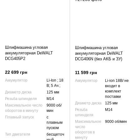
Шлифмашина угловая
Шлифмашина угловая
аккумуляторная DeWALT
аккумуляторная DeWALT
DCG405P2
DCG406N (без АКБ и ЗУ)
22 699 грн
11 599 грн
Аккумулятор
Li-Ion ; 18
Аккумулятор
Li-ion 18В/ не
В; 5 Ач ;
входит в
комплект
Диаметр диска
125 мм
поставки
Резьба шпинделя
М14
Диаметр диска
125 мм
Максимальное число
9000 об/
Резьба
М14
оборотов в минуту
мин
шпинделя
Плавный запуск
с
Максимальное
9000 об/мин
плавным
число
пуском
оборотов в
Тип двигателя
бесщеточ
минуту
ный