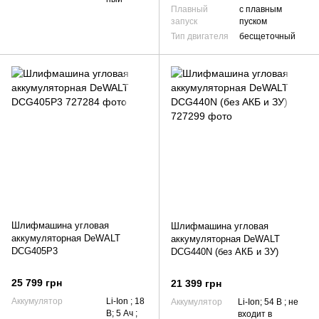
Плавный
с плавным
запуск
пуском
Тип двигателя
бесщеточный
Шлифмашина угловая
Шлифмашина угловая
аккумуляторная DeWALT
аккумуляторная DeWALT
DCG405P3
DCG440N (без АКБ и ЗУ)
25 799 грн
21 399 грн
Аккумулятор
Li-Ion ; 18
Аккумулятор
Li-Ion; 54 В ; не
В; 5 Ач ;
входит в