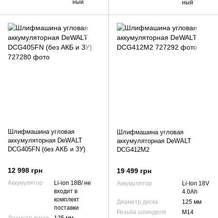
ный
ный
Шлифмашина угловая
Шлифмашина угловая
аккумуляторная DeWALT
аккумуляторная DeWALT
DCG405FN (без АКБ и ЗУ)
DCG412M2
12 998 грн
19 499 грн
Аккумулятор
Li-ion 18В/ не
Аккумулятор
Li-Ion 18V
входит в
4.0Ah
комплект
Диаметр диска
125 мм
поставки
Резьба шпинделя
М14
Диаметр диска
125 мм