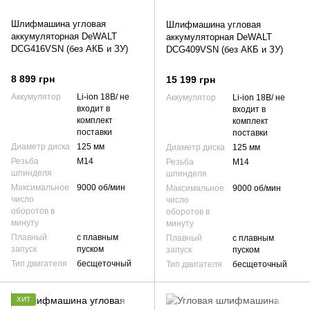
Шлифмашина угловая
Шлифмашина угловая
аккумуляторная DeWALT
аккумуляторная DeWALT
DCG416VSN (без АКБ и ЗУ)
DCG409VSN (без АКБ и ЗУ)
8 899 грн
15 199 грн
Аккумулятор
Li-ion 18В/ не
Аккумулятор
Li-ion 18В/ не
входит в
входит в
комплект
комплект
поставки
поставки
Диаметр диска
125 мм
Диаметр диска
125 мм
Резьба
М14
Резьба
М14
шпинделя
шпинделя
Максимальное
9000 об/мин
Максимальное
9000 об/мин
число
число
оборотов в
оборотов в
минуту
минуту
Плавный
с плавным
Плавный
с плавным
запуск
пуском
запуск
пуском
Тип двигателя
бесщеточный
Тип двигателя
бесщеточный
ХИТ