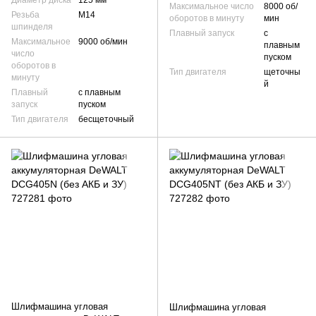
Максимальное число
8000 об/
Резьба
М14
оборотов в минуту
мин
шпинделя
Плавный запуск
с
Максимальное
9000 об/мин
плавным
число
пуском
оборотов в
Тип двигателя
щеточны
минуту
й
Плавный
с плавным
запуск
пуском
Тип двигателя
бесщеточный
Шлифмашина угловая
Шлифмашина угловая