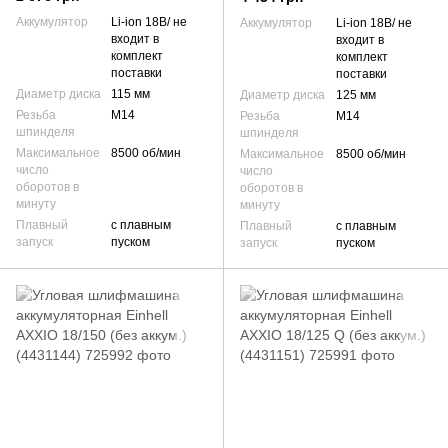
Аккумулятор
Li-ion 18В/ не
Аккумулятор
Li-ion 18В/ не
входит в
входит в
комплект
комплект
поставки
поставки
Диаметр диска
115 мм
Диаметр диска
125 мм
Резьба
М14
Резьба
М14
шпинделя
шпинделя
Максимальное
8500 об/мин
Максимальное
8500 об/мин
число
число
оборотов в
оборотов в
минуту
минуту
Плавный
с плавным
Плавный
с плавным
запуск
пуском
запуск
пуском