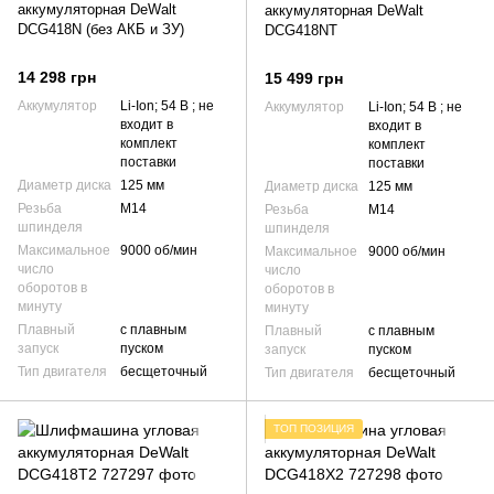
аккумуляторная DeWalt
аккумуляторная DeWalt
DCG418N (без АКБ и ЗУ)
DCG418NT
14 298 грн
15 499 грн
Аккумулятор
Li-Ion; 54 В ; не
Аккумулятор
Li-Ion; 54 В ; не
входит в
входит в
комплект
комплект
поставки
поставки
Диаметр диска
125 мм
Диаметр диска
125 мм
Резьба
М14
Резьба
М14
шпинделя
шпинделя
Максимальное
9000 об/мин
Максимальное
9000 об/мин
число
число
оборотов в
оборотов в
минуту
минуту
Плавный
с плавным
Плавный
с плавным
запуск
пуском
запуск
пуском
Тип двигателя
бесщеточный
Тип двигателя
бесщеточный
ТОП ПОЗИЦИЯ