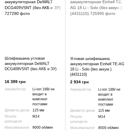
Шлифмашина угловая
Угловая шлифмашина
аккумуляторная DeWALT
аккумуляторная Einhell TE-AG
DCG409VSNT (без АКБ и ЗУ)
18 Li - Solo (без аккум.)
(4431110)
16 399 грн
2 934 грн
Аккумулятор
Li-ion 18В/ не
Аккумулятор
Li-ion 18В/ не
входит в
входит в
комплект
комплект
поставки
поставки
Диаметр диска
125 мм
Диаметр диска
115 мм
Резьба
М14
Резьба
М14
шпинделя
шпинделя
Максимальное
9000 об/мин
Максимальное
8500 об/мин