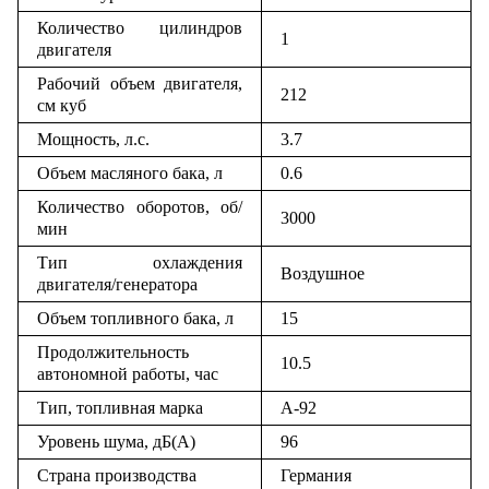
Количество цилиндров
1
двигателя
Рабочий объем двигателя,
212
см куб
Мощность, л.с.
3.7
Объем масляного бака, л
0.6
Количество оборотов, об/
3000
мин
Тип охлаждения
Воздушное
двигателя/генератора
Объем топливного бака, л
15
Продолжительность
10.5
автономной работы, час
Тип, топливная марка
А-92
Уровень шума, дБ(А)
96
Страна производства
Германия