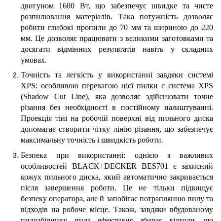
двигуном 1600 Вт, що забезпечує швидке та чисте
розпилювання матеріалів. Така потужність дозволяє
робити глибокі пропили до 70 мм та шириною до 220
мм. Це дозволяє працювати з великими заготовками та
досягати відмінних результатів навіть у складних
умовах.
Точність та легкість у використанні завдяки системі
XPS: особливою перевагою цієї пилки є система XPS
(Shadow Cut Line), яка дозволяє здійснювати точне
різання без необхідності в постійному налаштуванні.
Проекція тіні на робочій поверхні від пильного диска
допомагає створити чітку лінію різання, що забезпечує
максимальну точність і швидкість роботи.
Безпека при використанні: однією з важливих
особливостей BLACK+DECKER BES701 є захисний
кожух пильного диска, який автоматично закривається
після завершення роботи. Це не тільки підвищує
безпеку оператора, але й запобігає потраплянню пилу та
відходів на робоче місце. Також, завдяки вбудованому
пилозбірнику, пила ефективно збирає відходи, що