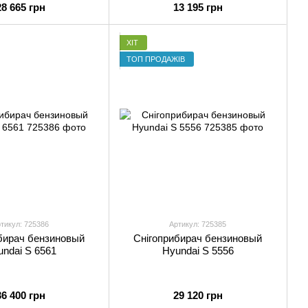
28 665 грн
13 195 грн
ХІТ
ТОП ПРОДАЖІВ
тикул: 725386
Артикул: 725385
бирач бензиновый
Снігоприбирач бензиновый
ndai S 6561
Hyundai S 5556
36 400 грн
29 120 грн