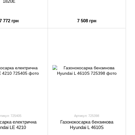
1820E
7 772 грн
7 508 грн
тикул: 725405
Артикул: 725398
сарка електрична
Газонокосарка бензинова
ndai LE 4210
Hyundai L 4610S