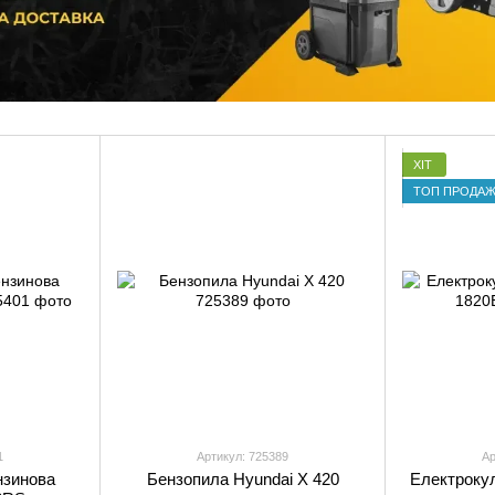
ХІТ
ТОП ПРОДАЖ
1
Артикул: 725389
Ар
нзинова
Бензопила Hyundai X 420
Електрокул