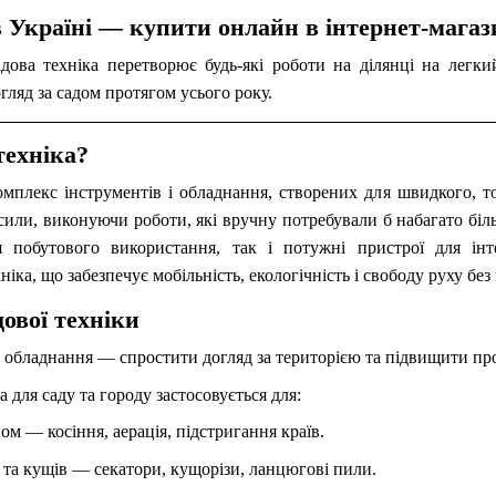
 в Україні — купити онлайн в інтернет-ма
адова техніка перетворює будь-які роботи на ділянці на легк
гляд за садом протягом усього року.
техніка?
мплекс інструментів і обладнання, створених для швидкого, т
сили, виконуючи роботи, які вручну потребували б набагато біль
я побутового використання, так і потужні пристрої для інт
іка, що забезпечує мобільність, екологічність і свободу руху без 
ової техніки
 обладнання — спростити догляд за територією та підвищити пр
а для саду та городу застосовується для:
ом — косіння, аерація, підстригання країв.
 та кущів — секатори, кущорізи, ланцюгові пили.