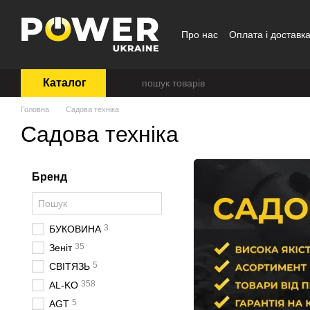
Перейти до основного контенту
Про нас
Оплата і доставк
Каталог
Головна
Садова техніка
Садова техніка
Бренд
3
БУКОВИНА
35
Зеніт
5
СВІТЯЗЬ
358
AL-KO
5
AGT