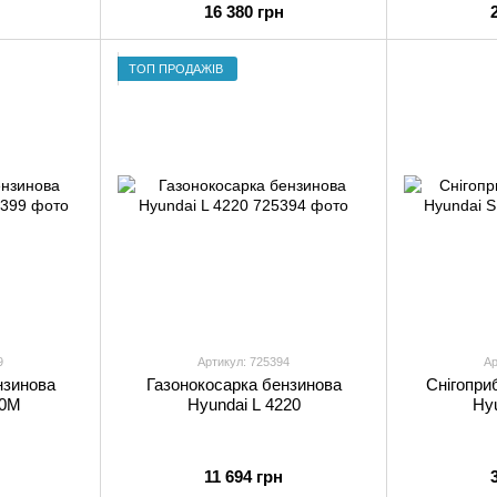
16 380 грн
ТОП ПРОДАЖІВ
9
Артикул: 725394
Ар
нзинова
Газонокосарка бензинова
Снігопри
00M
Hyundai L 4220
Hyu
11 694 грн