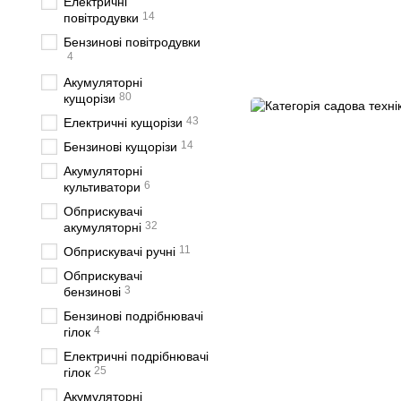
Електричні
14
повітродувки
Бензинові повітродувки
4
Акумуляторні
80
кущорізи
43
Електричні кущорізи
14
Бензинові кущорізи
Акумуляторні
6
культиватори
Обприскувачі
32
акумуляторні
11
Обприскувачі ручні
Обприскувачі
3
бензинові
Бензинові подрібнювачі
4
гілок
Електричні подрібнювачі
25
гілок
Акумуляторні