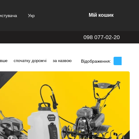
Мій кошик
истувача
Укр
098 077-02-20
евше
спочатку дорожчі
за назвою
Відображення: