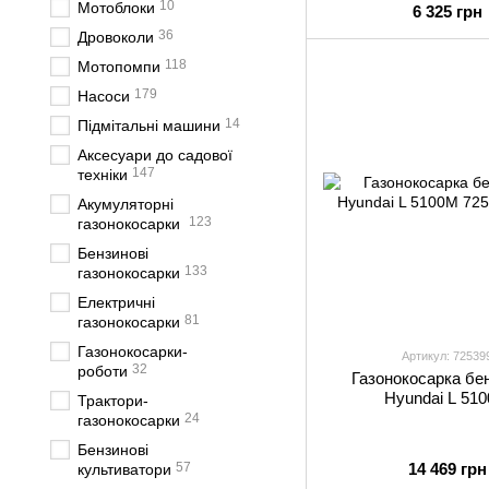
10
Мотоблоки
6 325 грн
36
Дровоколи
118
Мотопомпи
179
Насоси
14
Підмітальні машини
Аксесуари до садової
147
техніки
Акумуляторні
123
газонокосарки
Бензинові
133
газонокосарки
Електричні
81
газонокосарки
Газонокосарки-
Артикул: 72539
32
роботи
Газонокосарка бе
Hyundai L 51
Трактори-
24
газонокосарки
Бензинові
57
14 469 грн
культиватори