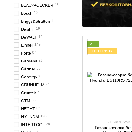
48
BLACK+DECKER
40
Bosch
1
Briggs&Stratton
19
Daishin
44
DeWALT
ХІТ
149
Einhell
ТОП ПОЗИЦІЯ
67
Forte
28
Gardena
33
Gärtner
3
Genergy
24
GRUNHELM
7
Gruntek
53
GTM
62
HECHT
123
HYUNDAI
Артикул: 72540
28
INTERTOOL
Газонокосарка бе