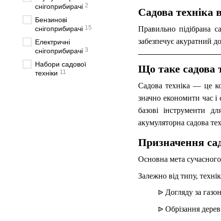
2
снігоприбирачі
Садова техніка
Бензинові
15
снігоприбирачі
Правильно підібрана с
забезпечує акуратний до
Електричні
3
снігоприбирачі
Набори садової
Що таке садова 
11
техніки
Садова техніка — це ко
значно економити час і 
базові інструменти дл
акумуляторна садова техн
Призначення сад
Основна мета сучасного
Залежно від типу, технік
Догляду за газон
ᐉ
Обрізання дерев
ᐉ