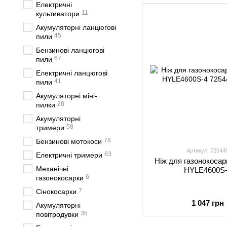
Електричні
11
культиватори
Акумуляторні ланцюгові
45
пили
Бензинові ланцюгові
67
пили
Електричні ланцюгові
41
пили
Акумуляторні міні-
28
пилки
Акумуляторні
58
тримери
78
Бензинові мотокоси
Артикул: 72544
63
Електричні тримери
Ніж для газонокосар
Механічні
HYLE4600S-
6
газонокосарки
7
Сінокосарки
1 047 грн
Акумуляторні
35
повітродувки