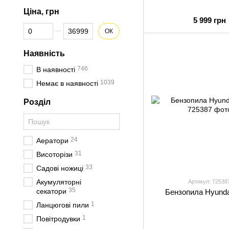
Ціна, грн
5 999 грн
Від Ціна, грн
До Ціна, грн
ОК
Наявність
746
В наявності
1039
Немає в наявності
Розділ
24
Аератори
31
Висоторізи
33
Садові ножиці
Акумуляторні
Артикул: 72538
35
секатори
Бензопила Hyunda
1
Ланцюгові пили
1
Повітродувки