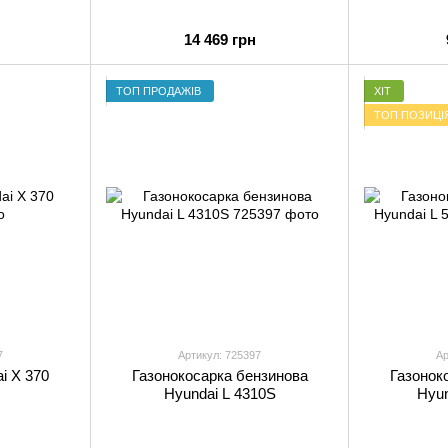
14 469 грн
ТОП ПРОДАЖІВ
ХІТ
ТОП ПОЗИЦІ
7
Артикул: 725397
Ар
i X 370
Газонокосарка бензинова
Газонок
Hyundai L 4310S
Hyun