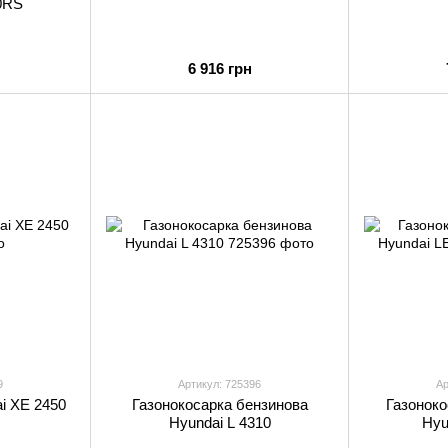
0RS
6 916 грн
9
Артикул: 725396
Ар
i XE 2450
Газонокосарка бензинова
Газоноко
Hyundai L 4310
Hyu