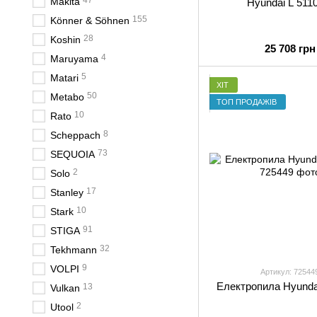
47
Makita
Hyundai L 511
155
Könner & Söhnen
28
Koshin
25 708 грн
4
Maruyama
5
Matari
ХІТ
50
Metabo
ТОП ПРОДАЖІВ
10
Rato
8
Scheppach
73
SEQUOIA
2
Solo
17
Stanley
10
Stark
91
STIGA
32
Tekhmann
9
VOLPI
Артикул: 72544
Електропила Hyunda
13
Vulkan
2
Utool