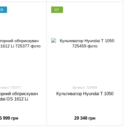
ІВ
ХІТ
тикул: 725377
Артикул: 725459
орний обприскувач
Культиватор Hyundai T 1050
dai GS 1612 Li
5 999 грн
29 348 грн