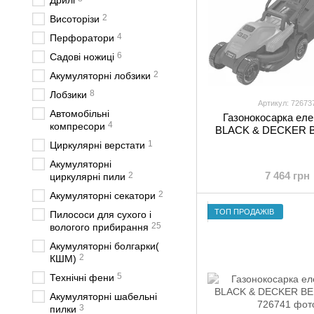
Дрилі
2
Висоторізи
4
Перфоратори
6
Садові ножиці
2
Акумуляторні лобзики
8
Лобзики
Артикул: 72673
Автомобільні
Газонокосарка еле
4
компресори
BLACK & DECKER 
1
Циркулярні верстати
Акумуляторні
7 464 грн
2
циркулярні пили
2
Акумуляторні секатори
ТОП ПРОДАЖІВ
Пилососи для сухого і
25
вологого прибирання
Акумуляторні болгарки(
2
КШМ)
5
Технічні фени
Акумуляторні шабельні
3
пилки