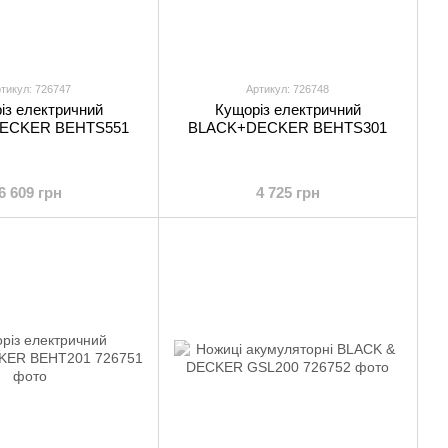
тикул: 726747
Артикул: 726748
із електричний
Кущоріз електричний
ECKER BEHTS551
BLACK+DECKER BEHTS301
6 609 грн
4 725 грн