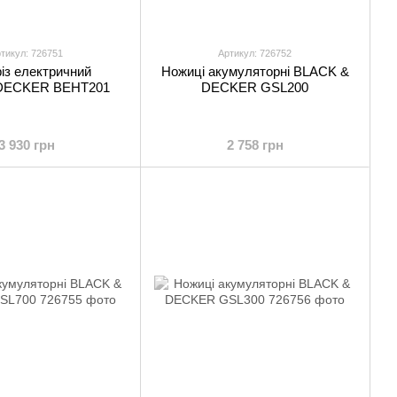
тикул: 726751
Артикул: 726752
із електричний
Ножиці акумуляторні BLACK &
DECKER BEHT201
DECKER GSL200
3 930 грн
2 758 грн