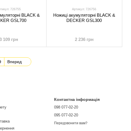
тикул: 726755
Артикул: 726756
умуляторні BLACK &
Ножиці акумуляторні BLACK &
KER GSL700
DECKER GSL300
3 109 грн
2 236 грн
9
Вперед
Контактна інформація
нету
098 077-02-20
095 077-02-20
ставка
Передзвонити вам?
вернення