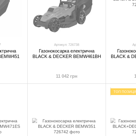
7
Артикул: 726738
Ар
ктрична
Газонокосарка електрична
Газоноко
BEMW451
BLACK & DECKER BEMW461BH
BLACK & 
11 042 грн
ТОП ПОЗИЦІ