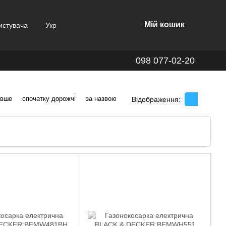
Мій кошик
истувача
Укр
098 077-02-20
евше
спочатку дорожчі
за назвою
Відображення: