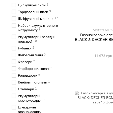
2
Циркулярні пили
3
Торцювальні пили
17
Шліфувальні машини
Набори акумуляторного
7
інструменту
Артикул: 72674
Газонокосарка еле
Акумулятори і зарядні
BLACK & DECKER B
10
пристрої
2
Рубанки
5
Шабельні пили
11 973 грн
2
Фрезери
2
Фарборозпилювачі
6
Реновароти
1
Клейові пістолети
1
Степлери
Акумуляторні
4
газонокосарки
Електричні
6
газонокосарки