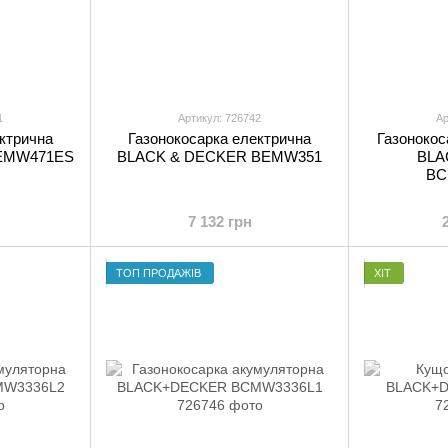
1
Артикул: 726742
Ар
ктрична
Газонокосарка електрична
Газонокос
EMW471ES
BLACK & DECKER BEMW351
BLA
BC
7 132 грн
ТОП ПРОДАЖІВ
ХІТ