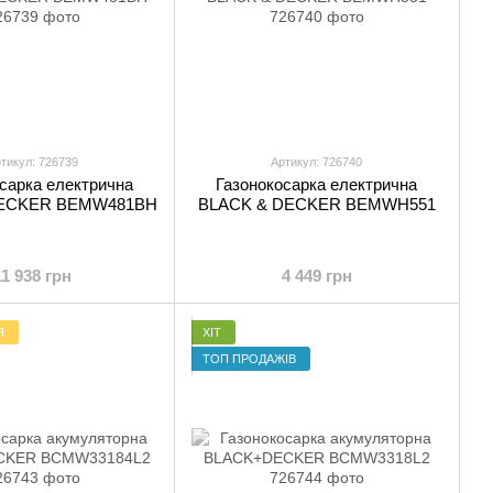
тикул: 726739
Артикул: 726740
сарка електрична
Газонокосарка електрична
DECKER BEMW481BH
BLACK & DECKER BEMWH551
11 938 грн
4 449 грн
Я
ХІТ
ТОП ПРОДАЖІВ