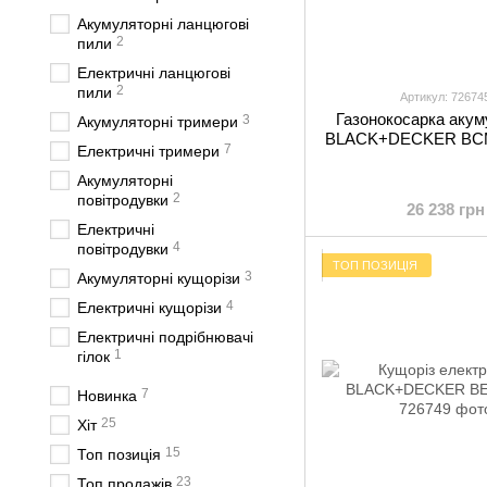
Акумуляторні ланцюгові
2
пили
Електричні ланцюгові
2
пили
Артикул: 72674
Газонокосарка аку
3
Акумуляторні тримери
BLACK+DECKER BC
7
Електричні тримери
Акумуляторні
2
повітродувки
26 238 грн
Електричні
4
повітродувки
ТОП ПОЗИЦІЯ
3
Акумуляторні кущорізи
4
Електричні кущорізи
Електричні подрібнювачі
1
гілок
7
Новинка
25
Хіт
15
Топ позиція
23
Топ продажів