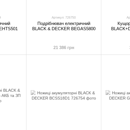
9
Артикул: 726750
Ар
ичний
Подрібнювач електричний
Кущор
EHTS501
BLACK & DECKER BEGAS5800
BLACK+
21 386 грн