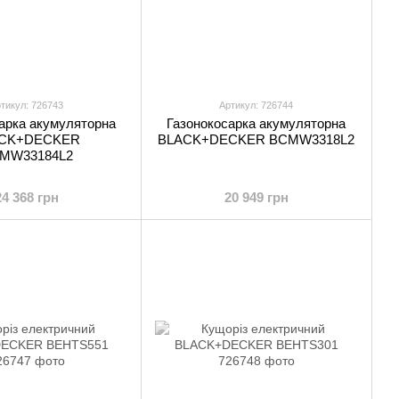
тикул: 726743
Артикул: 726744
арка акумуляторна
Газонокосарка акумуляторна
CK+DECKER
BLACK+DECKER BCMW3318L2
MW33184L2
24 368 грн
20 949 грн