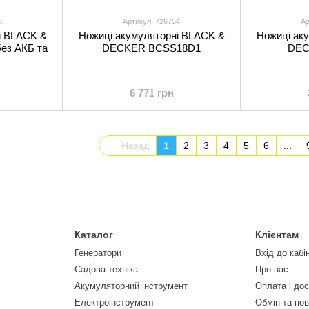
3
Артикул: 726754
Ар
і BLACK &
Ножиці акумуляторні BLACK &
Ножиці ак
ез АКБ та
DECKER BCSS18D1
DEC
6 771 грн
Назад
1
2
3
4
5
6
...
Каталог
Клієнтам
Генератори
Вхід до кабі
Садова техніка
Про нас
Акумуляторний інструмент
Оплата і до
Електроінструмент
Обмін та по