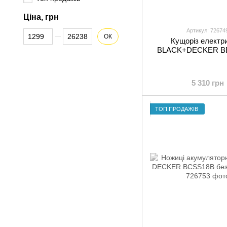
Ціна, грн
Артикул: 72674
Від Ціна, грн
До Ціна, грн
ОК
Кущоріз електр
BLACK+DECKER B
5 310 грн
ТОП ПРОДАЖІВ