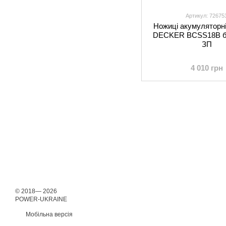
Артикул: 72675
Ножиці акумуляторн
DECKER BCSS18B б
ЗП
4 010 грн
© 2018— 2026
POWER-UKRAINE
Мобільна версія