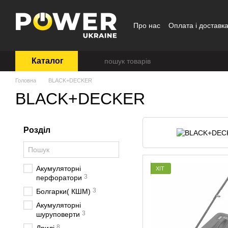
Перейти до основного контенту
Про нас
Оплата і доставк
Каталог
Головна
BLACK+DECKER
BLACK+DECKER
Розділ
Акумуляторні
ХІТ
3
перфоратори
3
Болгарки( КШМ)
Акумуляторні
3
шуруповерти
8