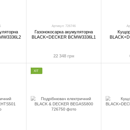
5
Артикул: 726746
Ар
муляторна
Газонокосарка акумуляторна
Кущор
MW3336L2
BLACK+DECKER BCMW3336L1
BLACK+D
22 348 грн
ХІТ