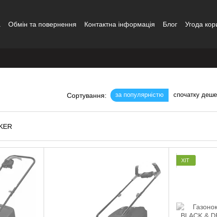
а
Обмін та повернення
Контактна інформація
Блог
Угода кор
за популярністю
спочатку деш
Сортування:
ХІТ