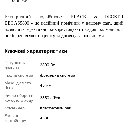
безпеки.
Електричний подрібнювач BLACK & DECKER
BEGAS5800 - це надійний помічник у вашому саду, який
дозволить ефективно використовувати садові відходи для
поліпшення якості грунту та догляду за рослинами.
Ключові характеристики
Потужність
2800 Вт
двигуна
Ріжуча система
фрезерна система
Макс. діаметр
45 мм
гілок
Число оборотів
2850 об/хв
холостого ходу
Контейнер
пластиковий бак
Ємність
45 л
контейнеру