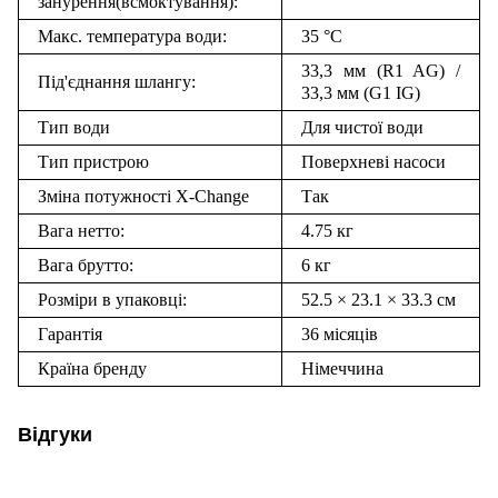
занурення(всмоктування):
Макс. температура води:
35 °C
33,3 мм (R1 AG) /
Під'єднання шлангу:
33,3 мм (G1 IG)
Тип води
Для чистої води
Тип пристрою
Поверхневі насоси
Зміна потужності X-Change
Так
Вага нетто:
4.75 кг
Вага брутто:
6 кг
Розміри в упаковці:
52.5 × 23.1 × 33.3 см
Гарантія
36 місяців
Країна бренду
Німеччина
Відгуки