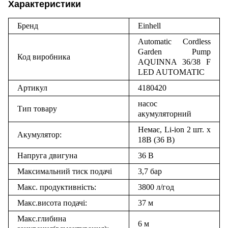
Характеристики
Бренд
Einhell
Automatic Cordless
Garden Pump
Код виробника
AQUINNA 36/38 F
LED AUTOMATIC
Артикул
4180420
насос
Тип товару
акумуляторний
Немає, Li-ion 2 шт. х
Акумулятор:
18В (36 В)
Напруга двигуна
36 В
Максимальний тиск подачі
3,7 бар
Макс. продуктивність:
3800 л/год
Макс.висота подачі:
37 м
Макс.глибина
6 м