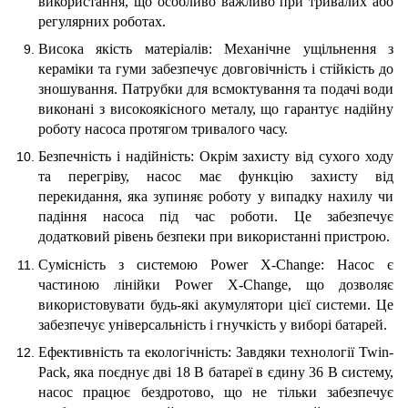
використання, що особливо важливо при тривалих або
регулярних роботах.
Висока якість матеріалів: Механічне ущільнення з
кераміки та гуми забезпечує довговічність і стійкість до
зношування. Патрубки для всмоктування та подачі води
виконані з високоякісного металу, що гарантує надійну
роботу насоса протягом тривалого часу.
Безпечність і надійність: Окрім захисту від сухого ходу
та перегріву, насос має функцію захисту від
перекидання, яка зупиняє роботу у випадку нахилу чи
падіння насоса під час роботи. Це забезпечує
додатковий рівень безпеки при використанні пристрою.
Сумісність з системою Power X-Change: Насос є
частиною лінійки Power X-Change, що дозволяє
використовувати будь-які акумулятори цієї системи. Це
забезпечує універсальність і гнучкість у виборі батарей.
Ефективність та екологічність: Завдяки технології Twin-
Pack, яка поєднує дві 18 В батареї в єдину 36 В систему,
насос працює бездротово, що не тільки забезпечує