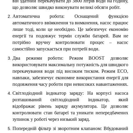
він здатний перекачувати до 3800 літрів води на годину,
що дозволяє швидко виконувати великі обсяги робіт.
Автоматична робота: Оснащений функцією
автоматичного ввімкнення та вимкнення, насос працює
лише тоді, коли це необхідно. Це забезпечує економію
енергії та подовжує термін служби батарей. Вам не
потрібно вручну контролювати процес – насос
самостійно запускається при потребі води.
Два режими роботи: Режим BOOST дозволяє
використовувати максимальну потужність для швидкого
перекачування води під високим тиском. Режим ECO,
навпаки, забезпечує економне використання енергії для
подовження часу роботи при невисоких навантаженнях.
Світлодіодний індикатор заряду: На корпусі насоса
розташований світлодіодний індикатор, який
відображає рівень заряду акумулятора. Це дозволяє
контролювати стан батареї та уникати непередбачених
зупинок у роботі через низький заряд.
Попередній фільтр зі зворотним клапаном: Вбудований