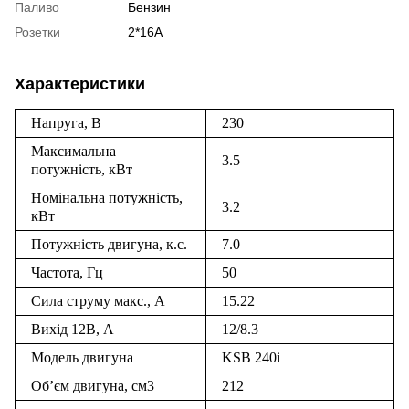
Паливо
Бензин
Розетки
2*16А
Характеристики
Напруга, В
230
Максимальна
3.5
потужність, кВт
Номінальна потужність,
3.2
кВт
Потужність двигуна, к.с.
7.0
Частота, Гц
50
Сила струму макс., А
15.22
Вихід 12В, А
12/8.3
Модель двигуна
KSB 240i
Об’єм двигуна, см3
212