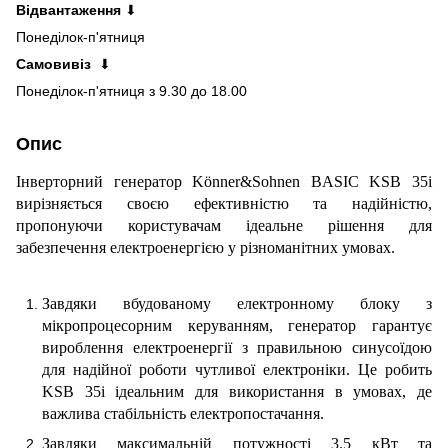
Відвантаження
⬇
Понеділок-п'ятниця
Самовивіз
⬇
Понеділок-п'ятниця з 9.30 до 18.00
Опис
Інверторний генератор Könner&Sohnen BASIC KSB 35i
вирізняється своєю ефективністю та надійністю,
пропонуючи користувачам ідеальне рішення для
забезпечення електроенергією у різноманітних умовах.
Завдяки вбудованому електронному блоку з
мікропроцесорним керуванням, генератор гарантує
вироблення електроенергії з правильною синусоїдою
для надійної роботи чутливої електроніки. Це робить
KSB 35i ідеальним для використання в умовах, де
важлива стабільність електропостачання.
Завдяки максимальній потужності 3.5 кВт та