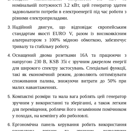
номінальній потужності 3.2 кВт, цей генератор здатен
задовольнити потреби в електроенергії під час роботи з
різними електроприладами.
Надійний двигун, що відповідає європейським
стандартам якості EURO V, разом із високоякісним
альтернатором з 100% мідною обмоткою, забезпечує
тривалу та стабільну роботу.
Оснащений двома розетками 16A та працюючи з
напругою 230 В, KSB 35i є зручним джерелом енергії
для широкого спектру застосувань. Спеціальні функції,
такі як економічний режим, дозволяють оптимізувати
споживання палива, знижуючи витрати до 50% при
малих навантаженнях.
Компактні розміри та мала вага роблять цей генератор
зручним у використанні та зберіганні, а також легким
для переміщення, роблячи його незамінним помічником
у походах, на кемпінгу або риболовлі.
Ергономічна панель керування робить використання
генератора легким та зручним, дозволяючи