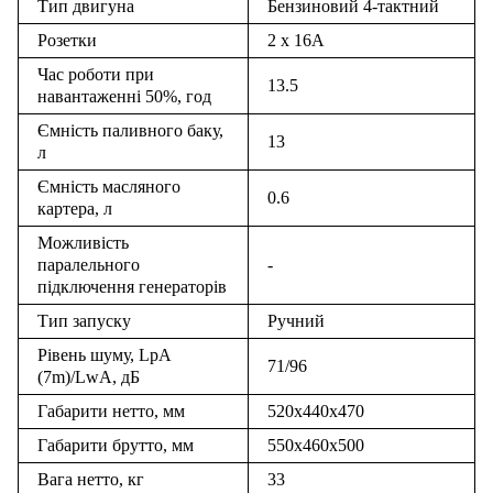
Тип двигуна
Бензиновий 4-тактний
Розетки
2 х 16A
Час роботи при
13.5
навантаженні 50%, год
Ємність паливного баку,
13
л
Ємність масляного
0.6
картера, л
Можливість
паралельного
-
підключення генераторів
Тип запуску
Ручний
Рівень шуму, LpA
71/96
(7m)/LwA, дБ
Габарити нетто, мм
520х440х470
Габарити брутто, мм
550х460х500
Вага нетто, кг
33