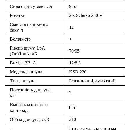
Сила струму макс., А
9.57
Розетки
2 x Schuko 230 V
Ємність паливного
12
баку, л
Вольтметр
+
Рівень шуму, LpA
70/95
(7m)/LwA, дБ
Вихід 12В, А
12/8.3
Модель двигуна
KSB 220
Тип двигуна
Бензиновий, 4-тактний
Потужність двигуна,
7
к.с.
Ємність масляного
0.6
картера, л
Об’єм двигуна, см3
210
Інтелектуальна система