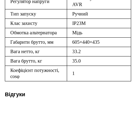
Регулятор напруги
AVR
Тип запуску
Ручний
Клас захисту
IP23M
Обмотка альтернатора
Мідь
Габарити брутто, мм
605×440×435
Вага нетто, кг
33.2
Вага брутто, кг
35.0
Коефіцієнт потужності,
1
cos
φ
Відгуки