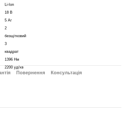
Li-Ion
18 В
5 Аг
2
безщітковий
3
квадрат
1396 Нм
2200 уд/хв
антія
Повернення
Консультація