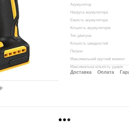
Акумулятор
Напруга акумулятора
Ємність акумулятора
Кількість акумуляторів
Тип двигуна
Кількість швидкостей
Патрон
Максимальний крутний момент
Максимальна кількість ударів
Доставка
Оплата
Гар
ар