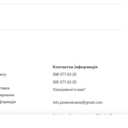
Контактна інформація
нету
098 077-02-20
095 077-02-20
ставка
Передзвонити вам?
вернення
нформація
info.powerukraine@gmail.com
тувача
Київ, вул. Новопирогівська 56, офіс 3,
03045
Мапа проїзду