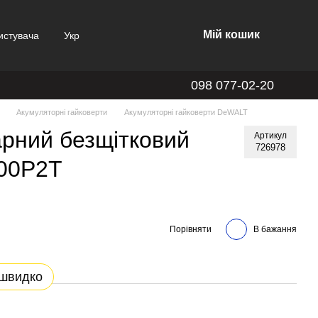
Мій кошик
истувача
Укр
098 077-02-20
Акумуляторні гайковерти
Акумуляторні гайковерти DeWALT
арний безщітковий
Артикул
726978
00P2T
Порівняти
В бажання
 швидко