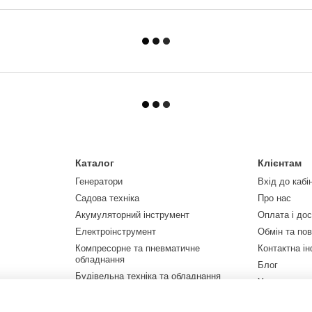
Каталог
Клієнтам
Генератори
Вхід до кабі
Садова техніка
Про нас
Акумуляторний інструмент
Оплата і до
Електроінструмент
Обмін та по
Компресорне та пневматичне
Контактна і
обладнання
Блог
Будівельна техніка та обладнання
Угода корис
Верстати
Мапа сайту
Автотовари