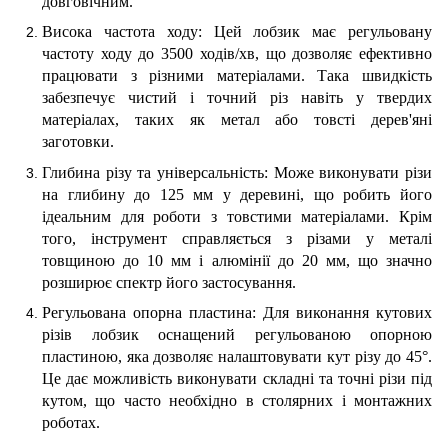
довговічним.
Висока частота ходу: Цей лобзик має регульовану
частоту ходу до 3500 ходів/хв, що дозволяє ефективно
працювати з різними матеріалами. Така швидкість
забезпечує чистий і точний різ навіть у твердих
матеріалах, таких як метал або товсті дерев'яні
заготовки.
Глибина різу та універсальність: Може виконувати різи
на глибину до 125 мм у деревині, що робить його
ідеальним для роботи з товстими матеріалами. Крім
того, інструмент справляється з різами у металі
товщиною до 10 мм і алюмінії до 20 мм, що значно
розширює спектр його застосування.
Регульована опорна пластина: Для виконання кутових
різів лобзик оснащений регульованою опорною
пластиною, яка дозволяє налаштовувати кут різу до 45°.
Це дає можливість виконувати складні та точні різи під
кутом, що часто необхідно в столярних і монтажних
роботах.