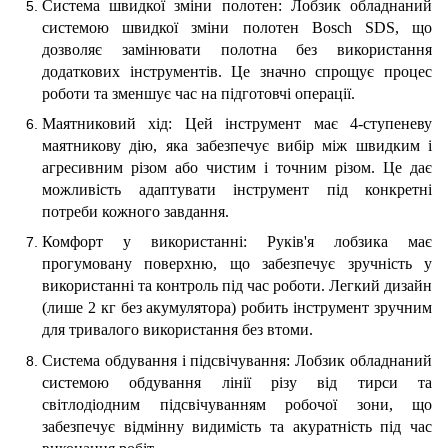
Система швидкої зміни полотен: Лобзик обладнаний
системою швидкої зміни полотен Bosch SDS, що
дозволяє замінювати полотна без використання
додаткових інструментів. Це значно спрощує процес
роботи та зменшує час на підготовчі операції.
Маятниковий хід: Цей інструмент має 4-ступеневу
маятникову дію, яка забезпечує вибір між швидким і
агресивним різом або чистим і точним різом. Це дає
можливість адаптувати інструмент під конкретні
потреби кожного завдання.
Комфорт у використанні: Руків'я лобзика має
прогумовану поверхню, що забезпечує зручність у
використанні та контроль під час роботи. Легкий дизайн
(лише 2 кг без акумулятора) робить інструмент зручним
для тривалого використання без втоми.
Система обдування і підсвічування: Лобзик обладнаний
системою обдування лінії різу від тирси та
світлодіодним підсвічуванням робочої зони, що
забезпечує відмінну видимість та акуратність під час