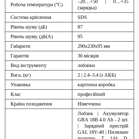
–20…+50 | 0…+35
Робоча температура (°С)
(зарядка)
Система кріплення
SDS
Рівень шуму (дБ)
87
Рівень шуму, (дБ(A)
95
Габарити
290х230х95 мм
Гарантія
36 місяців
Вид інструменту
лобзики
Вага, (кг)
2 | 2.4–3.4 (з АКБ)
Упаковка
картонна коробка
Клас
професійний
Країна походження
Німеччина
Лобзик | Акумулятор
GBA 18В 4.0 Ah - 2 шт.
| Зарядний пристрій
GAL 18V-40 | Пиляльне
полотно T 144 D,