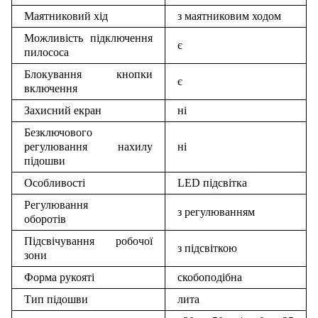
Маятниковий хід
з маятниковим ходом
Можливість підключення
є
пилососа
Блокування кнопки
є
включення
Захисний екран
ні
Безключового
регулювання нахилу
ні
підошви
Особливості
LED підсвітка
Регулювання
з регулюванням
оборотів
Підсвічування робочої
з підсвіткою
зони
Форма рукояті
скобоподібна
Тип підошви
лита