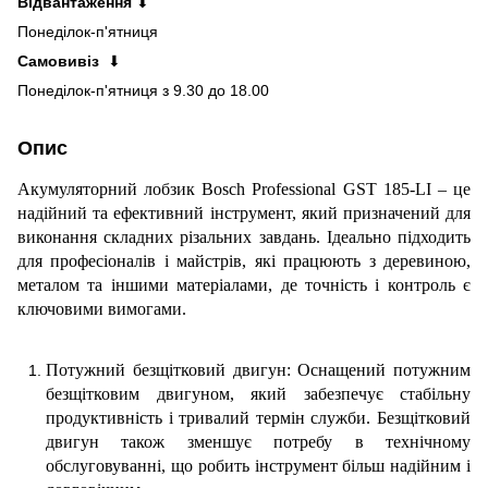
Відвантаження
⬇
Понеділок-п'ятниця
Самовивіз
⬇
Понеділок-п'ятниця з 9.30 до 18.00
Опис
Акумуляторний лобзик Bosch Professional GST 185-LI – це
надійний та ефективний інструмент, який призначений для
виконання складних різальних завдань. Ідеально підходить
для професіоналів і майстрів, які працюють з деревиною,
металом та іншими матеріалами, де точність і контроль є
ключовими вимогами.
Потужний безщітковий двигун: Оснащений потужним
безщітковим двигуном, який забезпечує стабільну
продуктивність і тривалий термін служби. Безщітковий
двигун також зменшує потребу в технічному
обслуговуванні, що робить інструмент більш надійним і