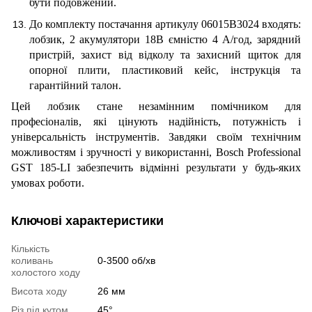
бути подовжений.
До комплекту постачання артикулу 06015B3024 входять:
лобзик, 2 акумулятори 18В ємністю 4 А/год, зарядний
пристрій, захист від відколу та захисний щиток для
опорної плити, пластиковий кейс, інструкція та
гарантійний талон.
Цей лобзик стане незамінним помічником для
професіоналів, які цінують надійність, потужність і
універсальність інструментів. Завдяки своїм технічним
можливостям і зручності у використанні, Bosch Professional
GST 185-LI забезпечить відмінні результати у будь-яких
умовах роботи.
Ключові характеристики
Кількість
коливань
0-3500 об/хв
холостого ходу
Висота ходу
26 мм
Різ під кутом
45°