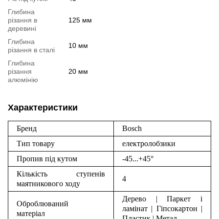
Глибина
різання в
125 мм
деревині
Глибина
10 мм
різання в сталі
Глибина
різання
20 мм
алюмінію
Характеристики
Бренд
Bosch
Тип товару
електролобзики
Пропив під кутом
-45...+45°
Кількість ступенів
4
маятникового ходу
Дерево | Паркет і
Оброблюваний
ламінат | Гіпсокартон |
матеріал
Пластик | Метал