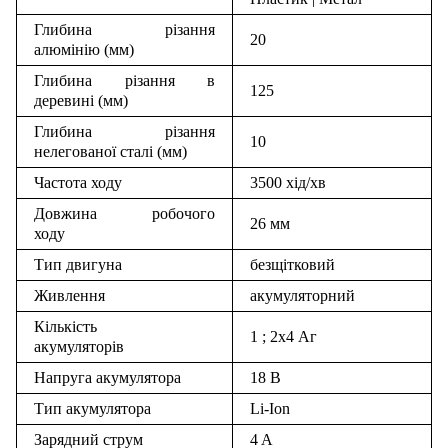
Глибина різання
20
алюмінію (мм)
Глибина різання в
125
деревині (мм)
Глибина різання
10
нелегованої сталі (мм)
Частота ходу
3500 хід/хв
Довжина робочого
26 мм
ходу
Тип двигуна
безщітковий
Живлення
акумуляторний
Кількість
1 ; 2х4 Аг
акумуляторів
Напруга акумулятора
18 В
Тип акумулятора
Li-Ion
Зарядний струм
4 A