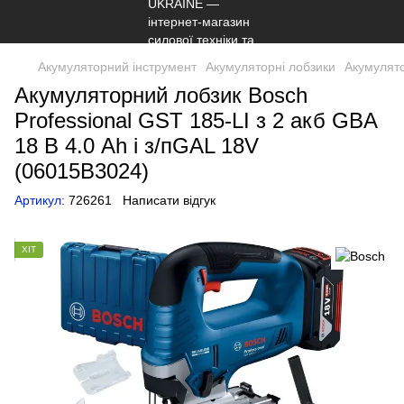
Акумуляторний інструмент
Акумуляторні лобзики
Акумулято
Акумуляторний лобзик Bosch
Professional GST 185-LI з 2 акб GBA
18 В 4.0 Ah і з/пGAL 18V
(06015B3024)
Артикул:
726261
Написати відгук
ХІТ